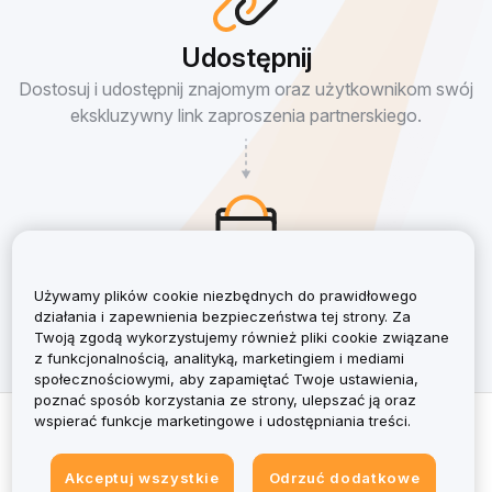
Udostępnij
Dostosuj i udostępnij znajomym oraz użytkownikom swój
ekskluzywny link zaproszenia partnerskiego.
Earn
Używamy plików cookie niezbędnych do prawidłowego
Zarabiaj nawet do 50% prowizji. Dodatkowe 10%, jeśli
działania i zapewnienia bezpieczeństwa tej strony. Za
użytkownik zostanie Partnerem, i więcej!
Twoją zgodą wykorzystujemy również pliki cookie związane
z funkcjonalnością, analityką, marketingiem i mediami
społecznościowymi, aby zapamiętać Twoje ustawienia,
poznać sposób korzystania ze strony, ulepszać ją oraz
© 2025–2026 Bybit EU. Wszelkie prawa zastrzeżone.
wspierać funkcje marketingowe i udostępniania treści.
Umowa partnerska
Akceptuj wszystkie
Odrzuć dodatkowe