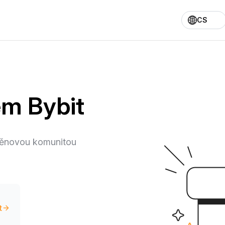
CS
em Bybit
oměnovou komunitou
t