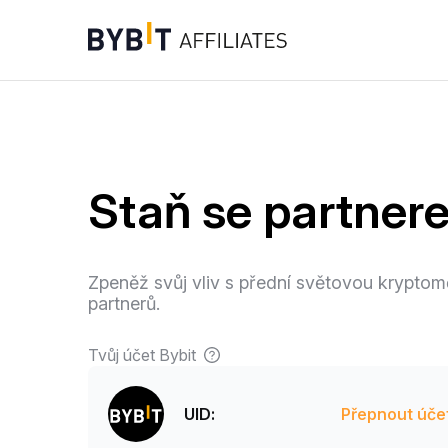
Staň se partner
Zpeněž svůj vliv s přední světovou krypt
partnerů.
Tvůj účet Bybit
UID:
Přepnout úče