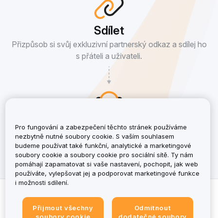
Sdílet
Přizpůsob si svůj exkluzivní partnerský odkaz a sdílej ho
s přáteli a uživateli.
Earn
Pro fungování a zabezpečení těchto stránek používáme
nezbytně nutné soubory cookie. S vaším souhlasem
Získej provizi ve výši až 50 %. Dalších 10 %, pokud se
budeme používat také funkční, analytické a marketingové
tvůj uživatel stane partnerem, a to není všechno!
soubory cookie a soubory cookie pro sociální sítě. Ty nám
pomáhají zapamatovat si vaše nastavení, pochopit, jak web
používáte, vylepšovat jej a podporovat marketingové funkce
i možnosti sdílení.
© 2025–2026 Bybit EU. Všechna práva vyhrazena.
Přijmout všechny
Odmítnout
Smlouva s partnerem
soubory cookie
dodatečné soubory