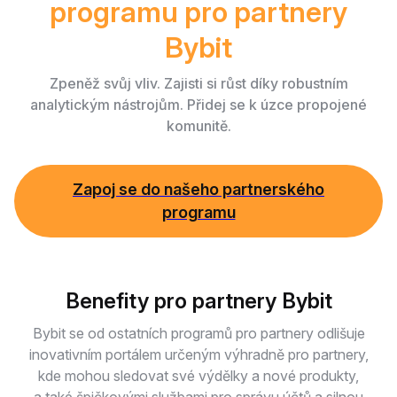
programu pro partnery
Bybit
Zpeněž svůj vliv. Zajisti si růst díky robustním
analytickým nástrojům. Přidej se k úzce propojené
komunitě.
Zapoj se do našeho partnerského
programu
Benefity pro partnery Bybit
Bybit se od ostatních programů pro partnery odlišuje
inovativním portálem určeným výhradně pro partnery,
kde mohou sledovat své výdělky a nové produkty,
a také špičkovými službami pro správu účtů a silnou